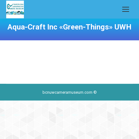
Aqua-Craft Inc «Green-Things» UWH
bcnuwcameramuseum.com ©