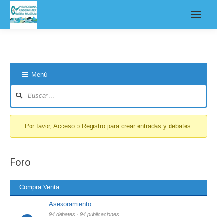
Menú
Forum
Navigation
Por favor,
Acceso
o
Registro
para crear entradas y debates.
Foro
Compra Venta
Asesoramiento
94 debates · 94 publicaciones