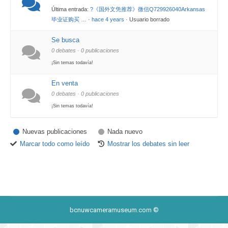
Última entrada:
?《国外文凭推荐》微信Q729926040Arkansas
毕业证购买 …
·
hace 4 years
· Usuario borrado
Se busca
0 debates · 0 publicaciones
¡Sin temas todavía!
En venta
0 debates · 0 publicaciones
¡Sin temas todavía!
Nuevas publicaciones
Nada nuevo
Marcar todo como leído
Mostrar los debates sin leer
bcnuwcameramuseum.com ©