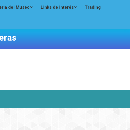
eria del Museo
Links de interés
Trading
eras