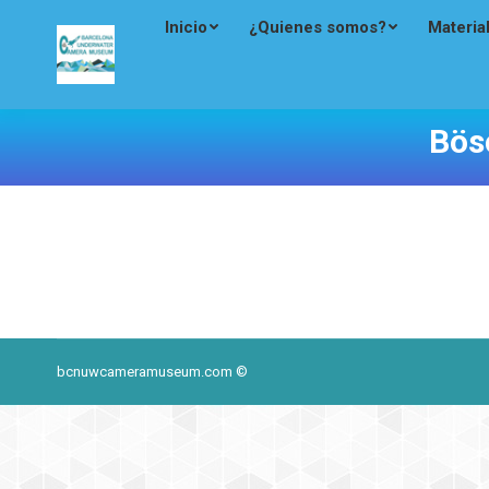
Inicio
¿Quienes somos?
Materia
Bös
bcnuwcameramuseum.com ©