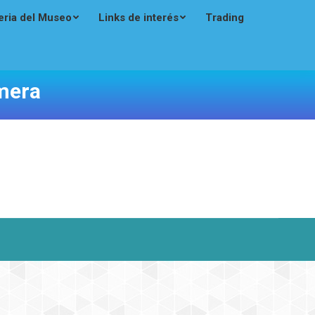
eria del Museo
Links de interés
Trading
mera