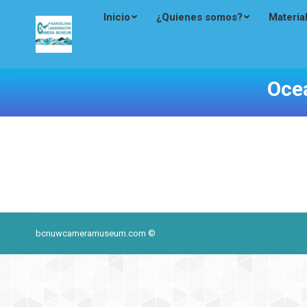
Inicio
¿Quienes somos?
Materia
Oce
bcnuwcameramuseum.com ©