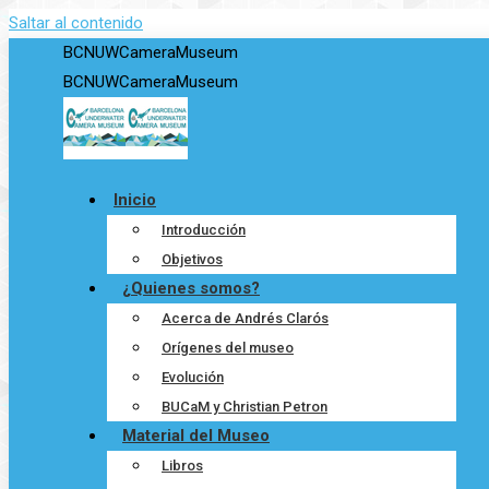
Saltar al contenido
BCNUWCameraMuseum
BCNUWCameraMuseum
Inicio
Introducción
Objetivos
¿Quienes somos?
Acerca de Andrés Clarós
Orígenes del museo
Evolución
BUCaM y Christian Petron
Material del Museo
Libros