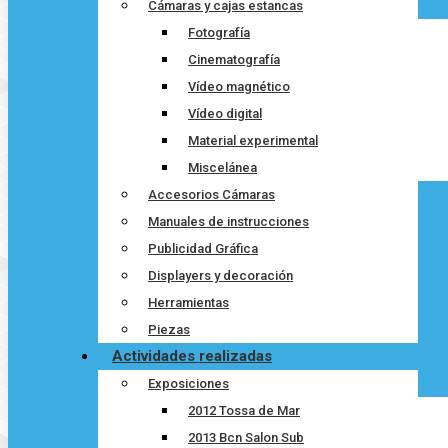
Cámaras y cajas estancas
Fotografía
Cinematografía
Vídeo magnético
Vídeo digital
Material experimental
Miscelánea
Accesorios Cámaras
Manuales de instrucciones
Publicidad Gráfica
Displayers y decoración
Herramientas
Piezas
Actividades realizadas
Exposiciones
2012 Tossa de Mar
2013 Bcn Salon Sub