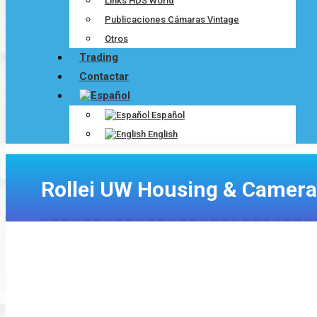
Links HDS World
Publicaciones Cámaras Vintage
Otros
Trading
Contactar
Español
English
Rollei UW Housing & Camera