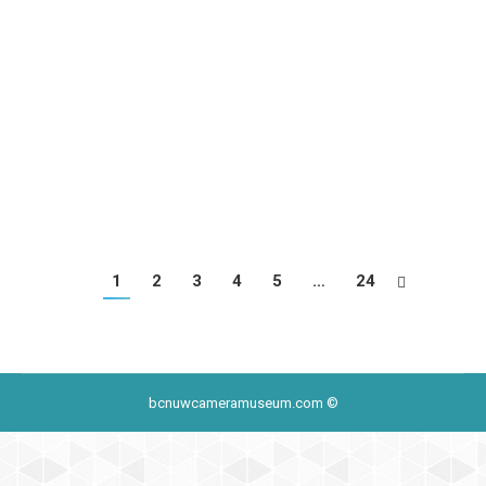
Ocean UWH for Video
Marcas
Por
informatica
22 de enero de 2018
Nimar UWH for Video
Marcas
Por
informatica
22 de enero de 2018
1
2
3
4
5
…
24
bcnuwcameramuseum.com ©