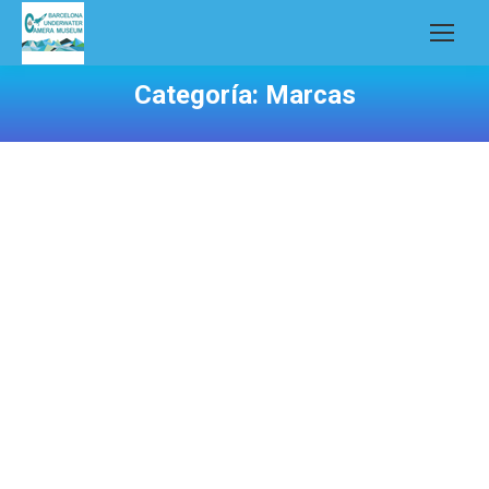
Categoría:
Marcas
Le Clic UWH All Weather 35mm
Camera
Marcas
Por
informatica
22 de enero de 2018
Konica Underwater Camera Systems
Marcas
Por
informatica
22 de enero de 2018